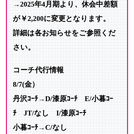
→2025年4月期より、休会中差額
が￥2,200に変更となります。
詳細は各お知らせをご参照くだ
さい。
コーチ代行情報
8/7(
金）
丹沢ｺｰﾁ→D/漆原ｺｰﾁ E/小暮ｺｰ
ﾁ JT/なし I/漆原ｺｰﾁ
小暮ｺｰﾁ→C/なし