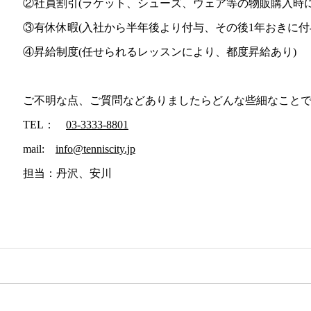
②社員割引(ラケット、シューズ、ウェア等の物販購入時に
③有休休暇(入社から半年後より付与、その後1年おきに付
④昇給制度(任せられるレッスンにより、都度昇給あり)
ご不明な点、ご質問などありましたらどんな些細なこと
TEL：
03-3333-8801
mail:
info@tenniscity.jp
担当：丹沢、安川